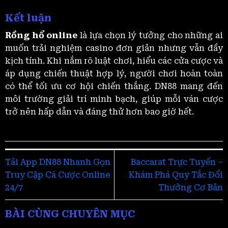
Kết luận
Rồng hổ online
là lựa chọn lý tưởng cho những ai
muốn trải nghiệm casino đơn giản nhưng vẫn đầy
kịch tính. Khi nắm rõ luật chơi, hiểu các cửa cược và
áp dụng chiến thuật hợp lý, người chơi hoàn toàn
có thể tối ưu cơ hội chiến thắng. DN88 mang đến
môi trường giải trí minh bạch, giúp mỗi ván cược
trở nên hấp dẫn và đáng thử hơn bao giờ hết.
Tải App DN88 Nhanh Gọn
Baccarat Trực Tuyến –
Truy Cập Cá Cược Online
Khám Phá Quy Tắc Đổi
24/7
Thưởng Cơ Bản
BÀI CÙNG CHUYÊN MỤC