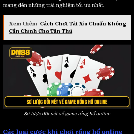
mang đến những trải nghiệm tối ưu nhất.
Xem thêm
Cách Chơi Tài Xỉu Chuẩn Không
Cần Chỉnh Cho Tân Thủ
Sơ lược đôi nét về game rồng hổ online
Các loại cược khi chơi rồng hổ online