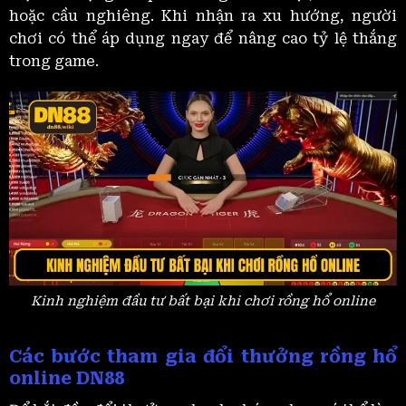
hoặc cầu nghiêng. Khi nhận ra xu hướng, người
chơi có thể áp dụng ngay để nâng cao tỷ lệ thắng
trong game.
Kinh nghiệm đầu tư bất bại khi chơi rồng hổ online
Các bước tham gia đổi thưởng rồng hổ
online DN88