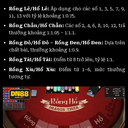
Rồng Lẻ/Hổ Lẻ:
Áp dụng cho các số 1, 3, 5, 7, 9,
11, 13 với tỷ lệ khoảng 1:0.75.
Rồng Chẵn/Hổ Chẵn:
Các số 2, 4, 6, 8, 10, 12, trả
thưởng khoảng 1:1.05 – 1:1.1.
Rồng Đỏ/Hổ Đỏ – Rồng Đen/Hổ Đen:
Dựa trên
chất bài, thưởng khoảng 1:0.9.
Rồng Tài/Hổ Tài:
Điểm từ 8 trở lên, tỷ lệ 1:1.
Rồng Xỉu/Hổ Xỉu:
Điểm từ 1–6, mức thưởng
tương tự.