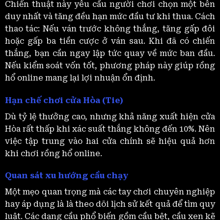
Chiến thuật này yêu cầu người chơi chọn một bên
duy nhất và tăng đều hạn mức đầu tư khi thua. Cách
thao tác: Nếu ván trước không thắng, tăng gấp đôi
hoặc gấp ba tiền cược ở ván sau. Khi đã có chiến
thắng, bạn cần ngay lập tức quay về mức ban đầu.
Nếu kiểm soát vốn tốt, phương pháp này giúp rồng
hổ online mang lại lợi nhuận ổn định.
Hạn chế chơi cửa Hòa (Tie)
Dù tỷ lệ thưởng cao, nhưng khả năng xuất hiện cửa
Hòa rất thấp khi xác suất thắng không đến 10%. Nên
việc tập trung vào hai cửa chính sẽ hiệu quả hơn
khi chơi rồng hổ online.
Quan sát xu hướng cầu chạy
Một mẹo quan trọng mà các tay chơi chuyên nghiệp
hay áp dụng là là theo dõi lịch sử kết quả để tìm quy
luật. Các dạng cầu phổ biến gồm cầu bệt, cầu xen kẽ