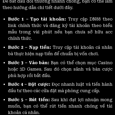
Để bắt đầu đổi thưởng nhanh chóng, bạn có thể làm
theo hướng dẫn chi tiết dưới đây.
Bước 1 – Tạo tài khoản:
Truy cập DN88 theo
link chính thức và đăng ký tài khoản theo biểu
mẫu trong vài phút nếu bạn chưa sở hữu acc
chính thức.
Bước 2 – Nạp tiền:
Truy cập tài khoản cá nhân
bà thực hiện nạp tiền để chuẩn bị vốn chơi.
Bước 3 – Vào bàn:
Bạn có thể chọn mục Casino
hoặc 3D Games. Sau đó chọn sảnh và bàn cược
phù hợp rồi bắt đầu.
Bước 4 – Đặt cược:
Đọc nhanh luật và tiến hành
đầu tư theo các cửa đặt mà phòng cung cấp.
Bước 5 – Rút tiền:
Sau khi đạt lợi nhuận mong
muốn, bạn có thể rút tiền nhanh chóng về tài
khoản cá nhân.