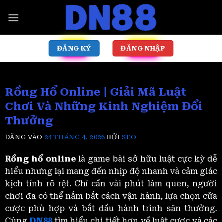
ĐĂNG KÝ
ĐĂNG NHẬP
Rồng Hổ Online | Giải Mã Luật
Chơi Và Những Kinh Nghiệm Đổi
Thưởng
ĐĂNG VÀO
24 THÁNG 4, 2026
BỞI
SEO
Rồng hổ online
là game bài sở hữu luật cực kỳ dễ
hiểu nhưng lại mang đến nhịp độ nhanh và cảm giác
kịch tính rõ rệt. Chỉ cần vài phút làm quen, người
chơi đã có thể nắm bắt cách vận hành, lựa chọn cửa
cược phù hợp và bắt đầu hành trình săn thưởng.
Cùng
DN88
tìm hiểu chi tiết hơn về luật cược và các