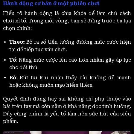
Hành động cơ bản ở một phiên chơi
Hiểu rõ hành động là chìa khóa để làm chủ cách
chơi xì tố. Trong mỗi vòng, bạn sẽ đứng trước ba lựa
chọn chính:
Theo:
Bỏ ra số tiền tương đương mức cược hiện
tại để tiếp tục ván chơi.
Tố
: Nâng mức cược lên cao hơn nhằm gây áp lực
cho đối thủ.
Bỏ
: Rút lui khi nhận thấy bài không đủ mạnh
hoặc không muốn mạo hiểm thêm.
Quyết định đúng hay sai không chỉ phụ thuộc vào
bài trên tay mà còn nằm ở khả năng đọc tình huống.
Đây cũng chính là yếu tố làm nên sức hút của siêu
phẩm.