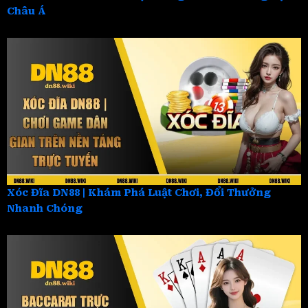
Châu Á
Xóc Đĩa DN88 | Khám Phá Luật Chơi, Đổi Thưởng
Nhanh Chóng