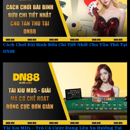
Cách Chơi Bài Binh Bửu Chi Tiết Nhất Cho Tân Thủ Tại
DN88
Tài Xỉu MD5 – Trò Cá Cược Đang Lên Xu Hướng Tại