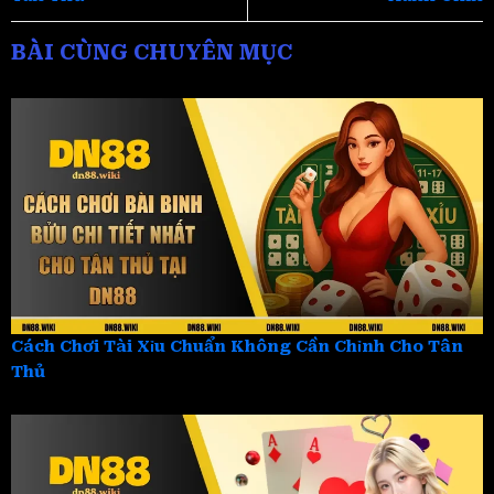
BÀI CÙNG CHUYÊN MỤC
Cách Chơi Tài Xỉu Chuẩn Không Cần Chỉnh Cho Tân
Thủ