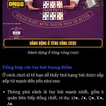
Hành động ở từng vòng cược
Tổng hợp các tay bài trọng điểm
Ở cách chơi xì tố bạn dễ thấy thứ hạng bài được sắp
xếp từ mạnh đến yếu như sau:
Thùng phá sảnh là tay bài mạnh nhất, gồm 5
quân liên tiếp đồng chất, ví dụ: 10♠, J♠, Q♠, K♠,
A♠.