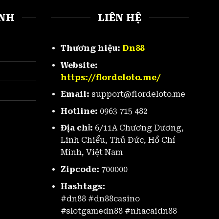
ANH
LIÊN HỆ
….
Thương hiệu:
Dn88
hội viên.
Website:
https://flordeloto.me/
Email:
support@flordeloto.me
hơi thích nhiều lựa chọn:
Hotline:
0963 715 482
Địa chỉ:
6/11A Chương Dương,
Linh Chiểu, Thủ Đức, Hồ Chí
Minh, Việt Nam
Zipcode:
700000
Hashtags:
#dn88 #dn88casino
#slotgamedn88 #nhacaidn88