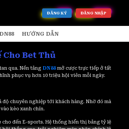
ĐĂNG KÝ
ĐĂNG NHẬP
DN88
HƯỚNG DẪN
ế Cho Bet Thủ
gian qua. Nền tảng
DN88
mở cược trực tiếp ở tất
hĩnh phục vụ hơn 10 triệu hội viên mỗi ngày.
 cá độ chuyên nghiệp tới khách hàng. Nhờ đó mà
 vào kèo xanh chín.
 cho đến E-sports. Hệ thống hiển thị bảng tỷ lệ