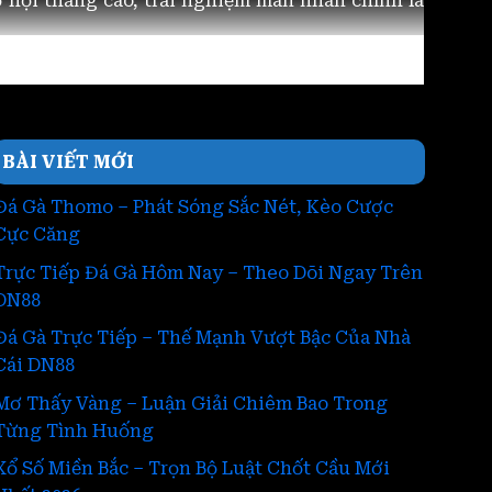
ơ hội thắng cao, trải nghiệm mãn nhãn chính là
BÀI VIẾT MỚI
Đá Gà Thomo – Phát Sóng Sắc Nét, Kèo Cược
Cực Căng
Trực Tiếp Đá Gà Hôm Nay – Theo Dõi Ngay Trên
DN88
Đá Gà Trực Tiếp – Thế Mạnh Vượt Bậc Của Nhà
Cái DN88
Mơ Thấy Vàng – Luận Giải Chiêm Bao Trong
Từng Tình Huống
Xổ Số Miền Bắc – Trọn Bộ Luật Chốt Cầu Mới