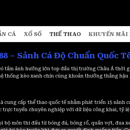
ẮN CÁ
XỔ SỐ
THỂ THAO
KHUYẾN MÃI 
8 – Sảnh Cá Độ Chuẩn Quốc T
có tầm ảnh hưởng lớn top đầu thị trường Châu Á thời 
i hệ thống kèo xanh chín cùng khoản thưởng thắng hậu 
nhà cung cấp thể thao quốc tế nhằm phát triển 15 sảnh
trực tuyến chuyên nghiệp với dữ liệu công khai, tỷ lệ
 bộ môn thi đấu từ bóng đá, bóng rổ, quần vợt, đua xe