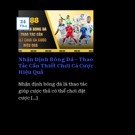
24
Đội ngũ đối tác liên kết trự
Th4
Thể thao DN88
hiện đang liên kết với 5 nhà 
dạng. Tuy nhiên, trong số đó có 5 đối tác nổi b
Nhận Định Bóng Đá – Thao
SABA Sports
Tác Cần Thiết Chơi Cá Cược
Hiệu Quả
SABA Sports là sảnh có lượng người chơi lớn tr
Nhận định bóng đá là thao tác
Cung cấp trung bình hơn 600 trận bóng đá mỗi n
giúp cược thủ có thể chơi đặt
cược [...]
Tỷ lệ kèo cập nhật liên tục mỗi 0.3 đến 0.5 giây
Được cấp chứng nhận kiểm định RNG và hệ thống
CMD 368