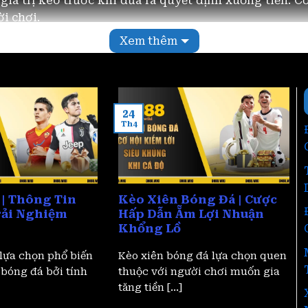
 giá trị kèo trước khi đưa ra quyết định xuống tiền. C
i chơi.
Xem thêm
24
Th4
 | Thông Tin
Kèo Xiên Bóng Đá | Cược
rải Nghiệm
Hấp Dẫn Ẵm Lợi Nhuận
Ý
Khổng Lồ
 lựa chọn phổ biến
Kèo xiên bóng đá lựa chọn quen
 bóng đá bởi tính
thuộc với người chơi muốn gia
tăng tiền [...]