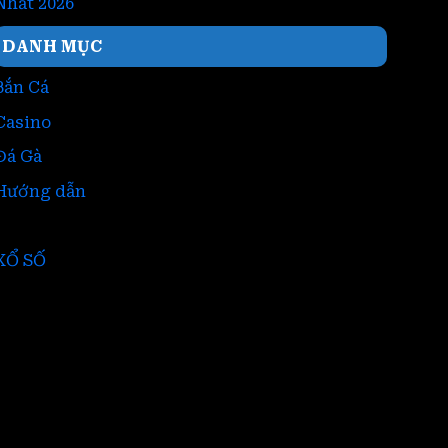
Nhất 2026
DANH MỤC
Bắn Cá
Casino
rải nghiệm khách hàng ổn định, hệ thống kèo đa
Đá Gà
:
Hướng dẫn
Thể thao
 kèo nhanh, dữ liệu ổn định:
XỔ SỐ
ến.
ảm bảo độ tin cậy cao.