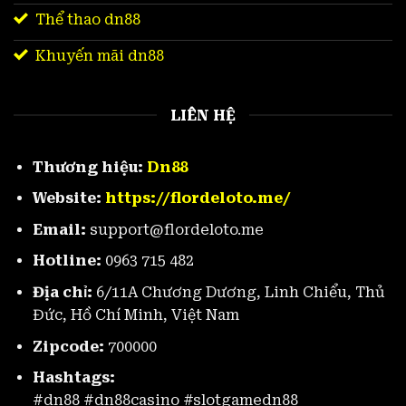
Cách lựa chọn trò chơi phù hợp với ngân sách và
Thể thao dn88
mức độ rủi ro.
Khuyến mãi dn88
Kỹ năng kiểm soát cảm xúc trong quá trình cá
cược online.
LIÊN HỆ
Phương pháp tăng thưởng theo từng giai đoạn cụ
thể.
Thương hiệu:
Dn88
Cách quản lý vốn hợp lý để duy trì tài khoản ổn
Website:
https://flordeloto.me/
định.
Email:
support@flordeloto.me
Kết luận
Hotline:
0963 715 482
Hướng dẫn DN88
là nguồn thông tin quan trọng
Địa chỉ:
6/11A Chương Dương, Linh Chiểu, Thủ
giúp người chơi thực hiện thao tác chính xác và
Đức, Hồ Chí Minh, Việt Nam
nâng cao hiệu quả khi tham gia. DN88 xây dựng
chuyên mục này nhằm hỗ trợ hội viên sử dụng hệ
Zipcode:
700000
thống một cách thuận lợi, nhanh chóng hơn. Việc
Hashtags:
theo dõi và áp dụng đúng nội dung sẽ giúp bạn có
#dn88 #dn88casino #slotgamedn88