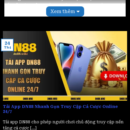
tất cả hội viên chính thức đặc biệt phù hợp với
Xem thêm
những ai mới tiếp cận nền tảng cá cược trực tuyến.
Với cách trình bày rõ ràng, dễ hiểu và nội dung
luôn được cập nhật liên tục thì đây là nguồn thông
tin giúp bạn nhanh chóng nắm bắt cách vận hành
toàn bộ hệ thống.
24
Th4
Chuyên mục còn phân chia nội dung thành từng
phần riêng biệt tương ứng với từng sản phẩm,
dịch vụ cụ thể. Nền tảng cung cấp minh họa trực
quan và những lưu ý cần thiết nhờ đó người chơi
có thể thực hiện thao tác thành công ngay từ lần
đầu truy cập. Bên cạnh đó, các bài viết hướng dẫn
DN88 còn đề cập đến chiến lược chơi an toàn, kinh
nghiệm thực tế, quản lý tài chính và kiểm soát tâm
Tải App DN88 Nhanh Gọn Truy Cập Cá Cược Online
24/7
lý.
Tải app DN88 cho phép người chơi chủ động truy cập nền
Bởi vậy, việc theo dõi chuyên mục thường xuyên
tảng cá cược [...]