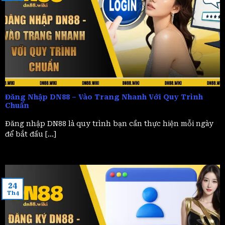
Người chơi tối ưu hóa trải nghiệm cá nhân khi
tham gia nhờ thao tác chính xác.
Đăng Nhập DN88 – Vào Trang Nhanh Với Quy Trình
Chuẩn
Đăng nhập DN88 là quy trình bạn cần thực hiện mỗi ngày
để bắt đầu [...]
Lý do bạn nên theo dõi chuyên mục hướng dẫn định
kỳ
24
Nội dung nổi bật trong chuyên mục
Th4
hướng dẫn DN88
Hướng dẫn DN88
là kho thông tin được cập nhật