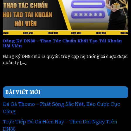
liên tục nhằm hỗ trợ cả người mới và người chơi
đã có kinh nghiệm. Nội dung được phân chia theo
từng mục thao tác cụ thể giúp hội viên dễ áp dụng
trong thực tế:
Hướng dẫn DN88 tạo tài khoản nhanh chóng
Đăng Ký DN88 – Thao Tác Chuẩn Khởi Tạo Tài Khoản
Hội Viên
Quá trình đăng ký là bước đầu tiên để người chơi
Đăng ký DN88 mở ra quyền truy cập hệ thống cá cược được
bắt đầu trải nghiệm trên nền tảng. Với các bước
quản lý [...]
được hướng dẫn chi tiết, bet thủ nào cũng có thể
hoàn tất việc tạo tài khoản mà không gặp trở ngại.
Những nội dung chuyên mục thường xuyên được
cập nhật bao gồm:
BÀI VIẾT MỚI
Cách nhập thông tin đăng ký đúng theo yêu cầu
Đá Gà Thomo – Phát Sóng Sắc Nét, Kèo Cược Cực
của hệ thống.
Căng
Hướng dẫn xác minh tài khoản nhằm đảm bảo an
Trực Tiếp Đá Gà Hôm Nay – Theo Dõi Ngay Trên
toàn.
DN88