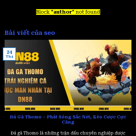
Block
"author"
not found
Bài viết của seo
24
Th4
Đá Gà Thomo – Phát Sóng Sắc Nét, Kèo Cược Cực
Căng
Đá gà Thomo là những trận đấu chuyên nghiệp được