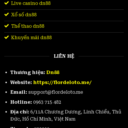
Live casino dn88
chủ đều mang đến trải nghiệm giải trí đỉnh cao cho
người chơi, cụ thể như sau:
Xổ số dn88
Bắn cá đại dương xanh:
Bạn sử dụng đạn để bắn
Thể thao dn88
vào sinh vật, khi tiêu diệt sẽ nhận thưởng theo hệ
Khuyến mãi dn88
số của mục tiêu đó.
Săn boss rồng vàng:
Bet thủ tập trung bắn vào
LIÊN HỆ
boss xuất hiện, phần thưởng được tính khi boss bị
tiêu diệt hoàn toàn.
Thương hiệu:
Dn88
Bắn cá 3D thủy cung:
Người chơi chọn loại đạn
phù hợp và bắn vào các mục tiêu di chuyển liên
Website:
https://flordeloto.me/
tục trên màn hình.
Email:
support@flordeloto.me
Đại chiến hải tặc:
Hội viên tiêu diệt sinh vật và
Hotline:
0963 715 482
thu thập vật phẩm xuất hiện trong quá trình chơi
Địa chỉ:
6/11A Chương Dương, Linh Chiểu, Thủ
để nhận thưởng.
Đức, Hồ Chí Minh, Việt Nam
Kho báu đại dương:
Người chơi bắn vào rương