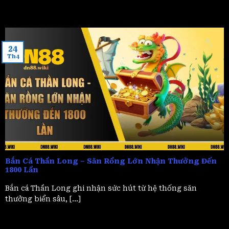
24
Th4
Thông tin quan trọng về bắn cá DN88
Bắn cá DN88 và 6 sảnh game nổi bật
Chuyên mục bắn cá đổi thưởng của nhà cái đi tới
thành công như hiện tại là nhờ vào việc liên kết
trực tiếp với các đối tác uy tín hàng đầu. Mỗi 1 đơn
vị sẽ chịu trách nhiệm phát triển 1 sảnh cược khác
Bắn Cá Thần Long – Săn Rồng Lớn Nhận Thưởng Đến
nhau trong đó thịnh hành nhất phải kể tuổi những
1800 Lần
cái tên sau:
Bắn cá Thần Long ghi nhận sức hút từ hệ thống săn
thưởng biển sâu, [...]
JILI bắn cá DN88
Nhịp chơi bắn cá tại JILI được đẩy lên mức cao