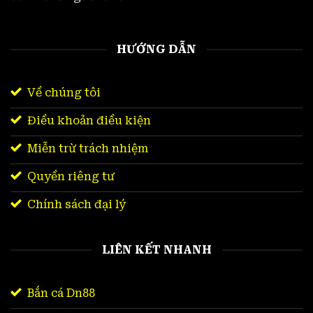
cho tay chơi có lượt bắn cá hiệu quả.
CQ9 đắt khách
HƯỚNG DẪN
Bắn cá DN88 đặc biệt nổi bật với nhà phát hành
game CQ9 nhờ hàng loạt thế mạnh vượt trội sau:
Về chúng tôi
Hệ thống jackpot tích lũy tăng theo tổng lượt chơi
Điều khoản điều kiện
toàn hệ thống.
Miễn trừ trách nhiệm
Công khai các mốc thưởng lớn được kích hoạt
Quyền riêng tư
ngẫu nhiên trong phiên chơi.
Kho game bắn cá đa dạng với nội dung mới lạ
Chính sách đại lý
được phát triển theo cả 2 hướng truyền thống,
hiện đại.
LIÊN KẾT NHANH
Chinh phục sảnh bắn cá DN88 với 5 siêu
phẩm hot
Bắn cá Dn88
Mỗi siêu phẩm bắn cá được phát hành trên trang