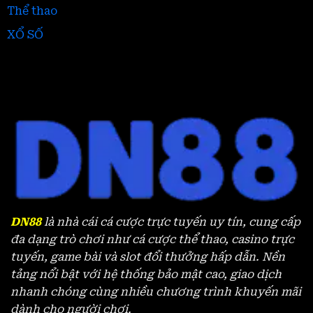
Thể thao
XỔ SỐ
Chinh phục 6 sảnh game bắn cá DN88 đỉnh cao
TP đình đám
Bắn cá DN88 được sảnh TP xây dựng toàn bộ
không gian giải trí theo hướng đơn giản hóa nhằm
tạo sự thân thiện, gần gũi với người chơi:
DN88
là nhà cái cá cược trực tuyến uy tín, cung cấp
Luật chơi hiển thị trực tiếp trên giao diện rõ ràng,
đa dạng trò chơi như cá cược thể thao, casino trực
minh bạch với lịch sử trả thưởng cụ thể.
tuyến, game bài và slot đổi thưởng hấp dẫn. Nền
Tối ưu hóa trải nghiệm người dùng với tốc độ xử
tảng nổi bật với hệ thống bảo mật cao, giao dịch
lý lệnh cược chỉ rơi vào khoảng 0,01%.
nhanh chóng cùng nhiều chương trình khuyến mãi
dành cho người chơi.
Giá trị thưởng thắng lên đến hàng trăm triệu đồng