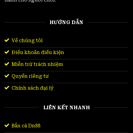
HƯỚNG DẪN
Về chúng tôi
Điều khoản điều kiện
Miễn trừ trách nhiệm
Quyền riêng tư
Chính sách đại lý
LIÊN KẾT NHANH
Bắn cá Dn88