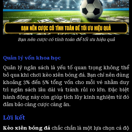
Bạn nên cược có tính toán để tối ưu hiệu quả
Quản lý vốn khoa học
Quản lý ngân sách là yếu tố quan trọng không thể
bỏ qua khi chơi kèo xiên bóng đá. Bạn chỉ nên dùng
khoảng 3% đến 5% tổng vốn cho mỗi vé nhằm duy
trì ngân sách lâu dài và tránh rủi ro lớn. Đặc biệt
hành động này còn giúp tích lũy kinh nghiệm từ đó
đảm bảo càng cược càng ăn.
Lời kết
Kèo xiên bóng đá
chắc chắn là một lựa chọn cá độ