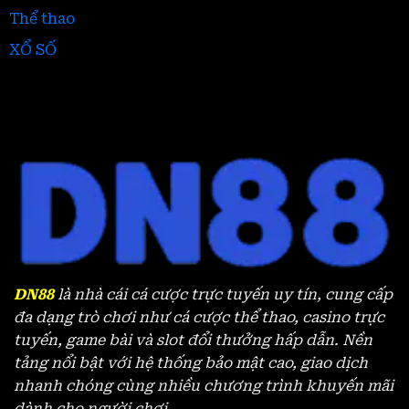
Thể thao
XỔ SỐ
DN88
là nhà cái cá cược trực tuyến uy tín, cung cấp
đa dạng trò chơi như cá cược thể thao, casino trực
tuyến, game bài và slot đổi thưởng hấp dẫn. Nền
tảng nổi bật với hệ thống bảo mật cao, giao dịch
nhanh chóng cùng nhiều chương trình khuyến mãi
dành cho người chơi.