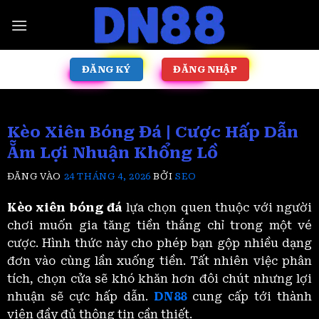
ĐĂNG KÝ
ĐĂNG NHẬP
Kèo Xiên Bóng Đá | Cược Hấp Dẫn
Ẵm Lợi Nhuận Khổng Lồ
ĐĂNG VÀO
24 THÁNG 4, 2026
BỞI
SEO
Kèo xiên bóng đá
lựa chọn quen thuộc với người
chơi muốn gia tăng tiền thắng chỉ trong một vé
cược. Hình thức này cho phép bạn gộp nhiều dạng
đơn vào cùng lần xuống tiền. Tất nhiên việc phân
tích, chọn cửa sẽ khó khăn hơn đôi chút nhưng lợi
nhuận sẽ cực hấp dẫn.
DN88
cung cấp tới thành
viên đầy đủ thông tin cần thiết.