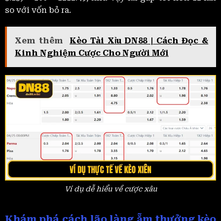
so với vốn bỏ ra.
Xem thêm
Kèo Tài Xỉu DN88 | Cách Đọc &
Kinh Nghiệm Cược Cho Người Mới
Ví dụ dễ hiểu về cược xâu
Khám phá cách lão làng ẵm thưởng kèo