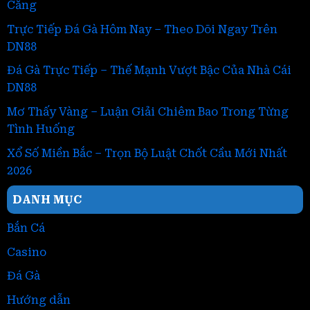
Căng
Trực Tiếp Đá Gà Hôm Nay – Theo Dõi Ngay Trên
DN88
Đá Gà Trực Tiếp – Thế Mạnh Vượt Bậc Của Nhà Cái
DN88
Mơ Thấy Vàng – Luận Giải Chiêm Bao Trong Từng
Tình Huống
Xổ Số Miền Bắc – Trọn Bộ Luật Chốt Cầu Mới Nhất
2026
DANH MỤC
Bắn Cá
Casino
Đá Gà
Hướng dẫn