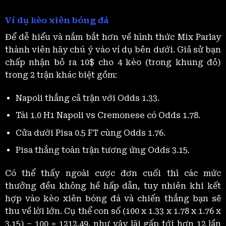
Ví dụ kèo xiên bóng đá
Để dễ hiểu và nắm bắt hơn về hình thức Mix Parlay
thành viên hãy chú ý vào ví dụ bên dưới. Giả sử bạn
chấp nhận bỏ ra 10$ cho 4 kèo (trong khung đỏ)
trong 2 trận khác biệt gồm:
Napoli thắng cả trận với Odds 1.33.
Tài 1.0 H1 Napoli vs Cremonese có Odds 1.78.
Cửa dưới Pisa 0.5 FT cùng Odds 1.76.
Pisa thắng toàn trận tương ứng Odds 3.15.
Có thể thấy ngoài cược đơn cuối thì các mức
thưởng đều không hề hấp dẫn, tuy nhiên khi kết
hợp vào kèo xiên bóng đá và chiến thắng bạn sẽ
thu về lời lớn. Cụ thể con số (100 x 1.33 x 1.78 x 1.76 x
3.15) – 100 = 1212.49, như vậy lãi gấp tới hơn 12 lần